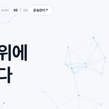
KO
|
EN
 DARK
운송관리
↗
 위에
다