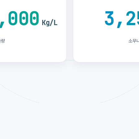
,000
3,2
Kg/L
출량
소무