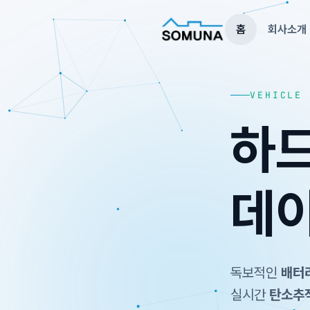
홈
회사소개
VEHICLE 
하드
데이
독보적인
배터
실시간
탄소추